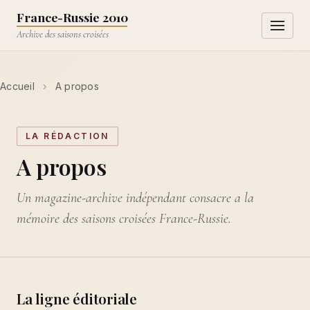
Aller au contenu principal
France-Russie 2010
Ouvrir l
Archive des saisons croisées
Accueil
›
A propos
LA RÉDACTION
A propos
Un magazine-archive indépendant consacre a la
mémoire des saisons croisées France-Russie.
La ligne éditoriale