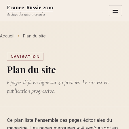
Aller au contenu principal
France-Russie 2010
Ouvrir l
Archive des saisons croisées
Accueil
›
Plan du site
NAVIGATION
Plan du site
6 pages déjà en ligne sur 40 prevues. Le site est en
publication progressive.
Ce plan liste l'ensemble des pages éditoriales du
magazine. Les pages marquées
« A venir »
sont en