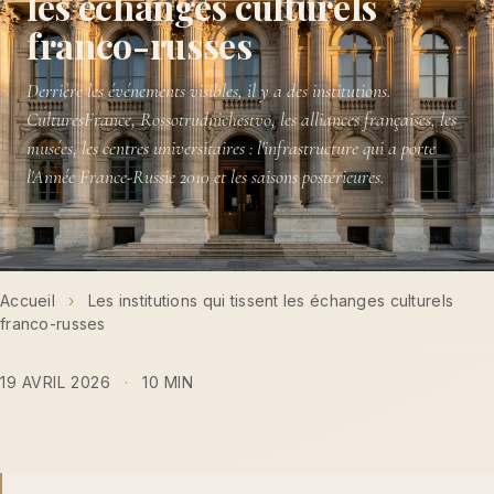
les échanges culturels
franco-russes
Derrière les événements visibles, il y a des institutions.
CulturesFrance, Rossotrudnichestvo, les alliances françaises, les
musées, les centres universitaires : l'infrastructure qui a porte
l'Année France-Russie 2010 et les saisons postérieures.
Accueil
›
Les institutions qui tissent les échanges culturels
franco-russes
19 AVRIL 2026
·
10 MIN