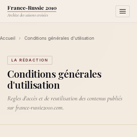
Aller au contenu principal
France-Russie 2010
Ouvrir l
Archive des saisons croisées
Accueil
›
Conditions générales d'utilisation
LA RÉDACTION
Conditions générales
d'utilisation
Regles d'accès et de reutilisation des contenus publiés
sur france-russie2010.com.