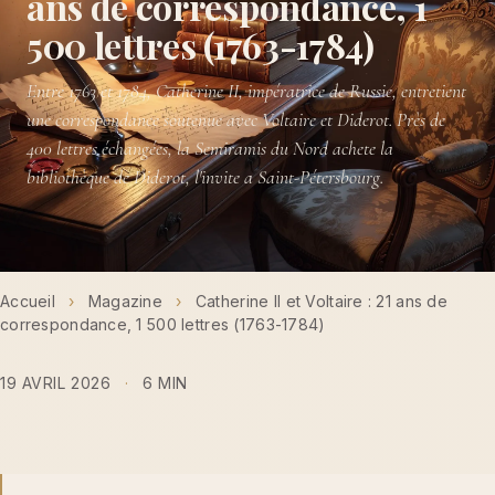
ans de correspondance, 1
500 lettres (1763-1784)
Entre 1763 et 1784, Catherine II, impératrice de Russie, entretient
une correspondance soutenue avec Voltaire et Diderot. Près de
400 lettres échangées, la Semiramis du Nord achete la
bibliothèque de Diderot, l'invite a Saint-Pétersbourg.
Accueil
›
Magazine
›
Catherine II et Voltaire : 21 ans de
correspondance, 1 500 lettres (1763-1784)
19 AVRIL 2026
·
6 MIN