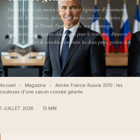
Entretien avec un ancien coordinateur logistique d'événements
culturels binationaux, qui revient sur les coulisses concrètes de
l'organisation de l'Année France-Russie 2010 : montage
budgétaire, négociations douanières pour le transport d'œuvres
d'art, calendrier de coordination entre les deux pays, gestion des
imprévus.
Accueil
›
Magazine
›
Année France-Russie 2010 : les
coulisses d'une saison croisée géante
1 JUILLET 2026
·
13 MIN