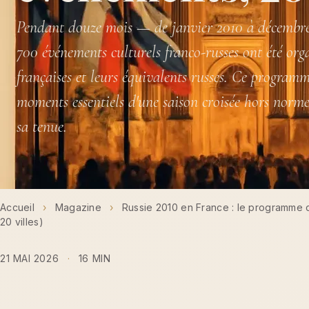
Pendant douze mois — de janvier 2010 à décembr
700 événements culturels franco-russes ont été orga
françaises et leurs équivalents russes. Ce programm
moments essentiels d'une saison croisée hors norme
sa tenue.
Accueil
›
Magazine
›
Russie 2010 en France : le programme 
20 villes)
21 MAI 2026
·
16 MIN