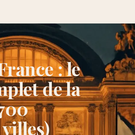
France : le
let de la
(700
villes)