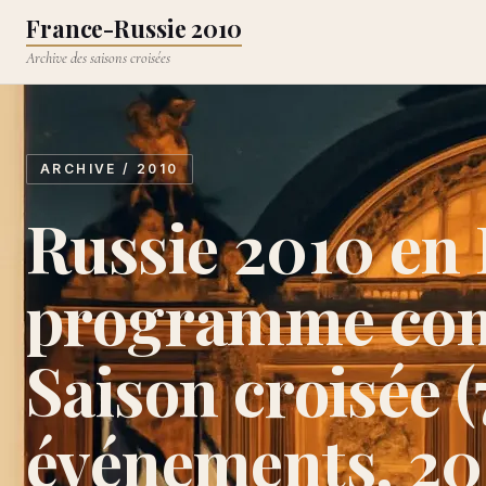
Aller au contenu principal
France-Russie 2010
Archive des saisons croisées
ARCHIVE / 2010
Russie 2010 en 
programme comp
Saison croisée 
événements, 20 