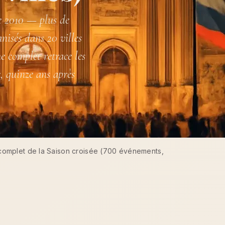
e 2010 — plus de
nisés dans 20 villes
e complet retrace les
, quinze ans après
complet de la Saison croisée (700 événements,