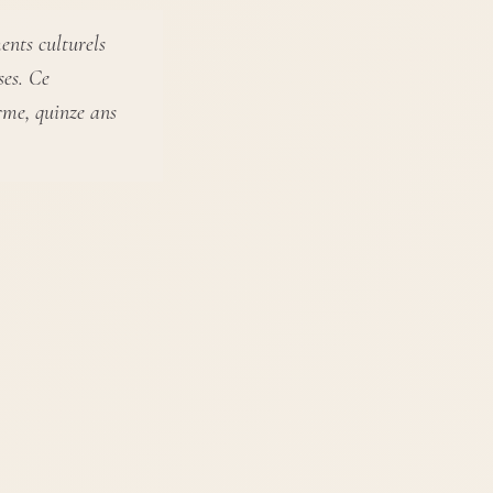
nts culturels
ses. Ce
rme, quinze ans