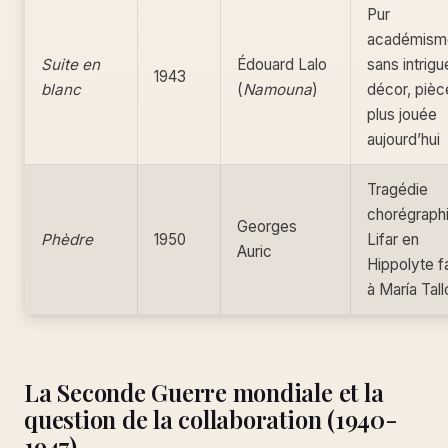
Pur
académism
Suite en
Édouard Lalo
sans intrigu
1943
blanc
(
Namouna
)
décor, pièc
plus jouée
aujourd’hui
Tragédie
chorégraph
Georges
Phèdre
1950
Lifar en
Auric
Hippolyte f
à María Tall
La Seconde Guerre mondiale et la
question de la collaboration (1940-
1947)