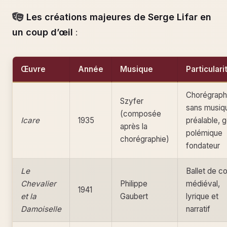
Les créations majeures de Serge Lifar en
un coup d’œil
:
Œuvre
Année
Musique
Particulari
Chorégraph
Szyfer
sans musiq
(composée
Icare
1935
préalable, 
après la
polémique
chorégraphie)
fondateur
Le
Ballet de c
Chevalier
Philippe
médiéval,
1941
et la
Gaubert
lyrique et
Damoiselle
narratif