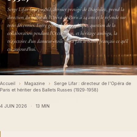
Serge Lifar (1905-1986), dernier protégé de Diaghilev, prend la
direction du ballet de l'Opéra de Paris à 24 ans et le refonde sur
trois décennies. Entre génie chorégraphique, question de la
collaboration pendant l'Occupation, et héritage ambigu, la
trajectoire d'un danseur-étoile qui a fait le ballet français ce qu'il
est aujourd'hui.
Accueil
›
Magazine
›
Serge Lifar : directeur de l'Opéra de
Paris et héritier des Ballets Russes (1929-1958)
4 JUIN 2026
·
13 MIN