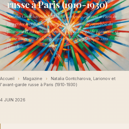
russe à Paris (1910-1930)
Natalia Gontcharova et Mikhail Larionov arrivent à Paris en
1914 grâce aux Ballets Russes. Leur rayonnisme, synthèse du
futurisme et du cubisme, bouleverse l'avant-garde parisienne et
ouvre vingt ans d'échanges artistiques russo-français sans
précédent.
Accueil
›
Magazine
›
Natalia Gontcharova, Larionov et
l'avant-garde russe à Paris (1910-1930)
4 JUIN 2026