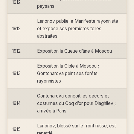
1912
paysans
Larionov publie le Manifeste rayonniste
1912
et expose ses premières toiles
abstraites
1912
Exposition la Queue d’âne à Moscou
Exposition la Cible à Moscou ;
1913
Gontcharova peint ses forêts
rayonnistes
Gontcharova conçoit les décors et
1914
costumes du Coq d’or pour Diaghilev ;
arrivée à Paris
Larionov, blessé sur le front russe, est
1915
rapatrié