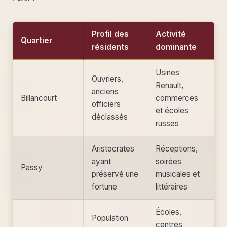
Profil des
Activité
Quartier
résidents
dominante
Usines
Ouvriers,
Renault,
anciens
Billancourt
commerces
officiers
et écoles
déclassés
russes
Aristocrates
Réceptions,
ayant
soirées
Passy
préservé une
musicales et
fortune
littéraires
Écoles,
Population
centres