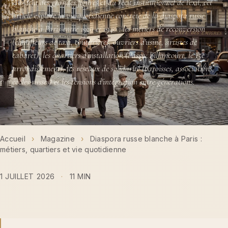
Au-delà des grandes figures et du récit institutionnel de l'exil, cet
article explore la vie quotidienne concrète de la diaspora russe
blanche à Paris entre 1920 et 1940 : les métiers de reconversion
(chauffeurs de taxi, couturières, ouvriers d'usine, artistes de
cabaret), les quartiers d'installation (Passy, Billancourt, le 15e
arrondissement), les réseaux de solidarité (paroisses, associations,
écoles russes) et les tensions d'intégration entre générations.
Accueil
›
Magazine
›
Diaspora russe blanche à Paris :
métiers, quartiers et vie quotidienne
1 JUILLET 2026
·
11 MIN